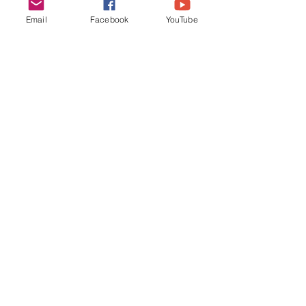
Email
Facebook
YouTube
2015 APPOI, association à but non lucratif
régie par la loi 1901. Tous droits réservés.
appoi.contact@gmail.com