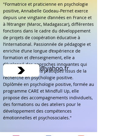
"Formatrice et praticienne en psychologie
positive, Annabelle Godeau-Pernet exerce
depuis une vingtaine d’années en France et
à l’étranger (Maroc, Madagascar), différentes
fonctions dans le cadre du développement
de projets de coopération éducative à
l’international. Passionnée de pédagogie et
enrichie d’une longue d’expérience de
formation et d’enseignement, elle a
développé des approches innovantes qui
La Réunion
Sud
annabelle_pe@yahoo.fr
intègrent des outils pratiques issus de la
recherche en psychologie positive.
Diplômée en psychologie positive, formée au
programme CARE et Mindfull Up, elle
propose des accompagnements individuels,
des formations ou des ateliers pour le
développement des compétences
émotionnelles et psychosociales."